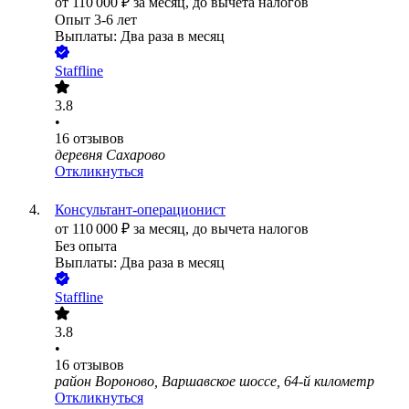
от
110 000
₽
за месяц,
до вычета налогов
Опыт 3-6 лет
Выплаты: Два раза в месяц
Staffline
3.8
•
16
отзывов
деревня Сахарово
Откликнуться
Консультант-операционист
от
110 000
₽
за месяц,
до вычета налогов
Без опыта
Выплаты: Два раза в месяц
Staffline
3.8
•
16
отзывов
район Вороново, Варшавское шоссе, 64-й километр
Откликнуться