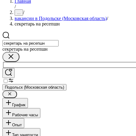
Главная
/
/
...
вакансии в Подольске (Московская область)
/
секретарь на ресепшн
секретарь на ресепшн
Подольск (Московская область)
График
Рабочие часы
Опыт
Тип занятости