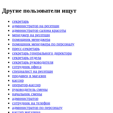
Другие пользователи ищут
секретарь
администратор на ресепшн
администратор салона красоты
менеджер на ресепшн
помощник менеджера
помощник менеджера по персоналу
пресс-секретарь
секретарь генерального директора
секретарь отдела
секретарь руководителя
сотрудник офиса
специалист на ресепшн
продавец в магазин
кассир
оператор-кассир
руководитель смены
начальник смены
администратор
сотрудник на телефон
администратор по персоналу
кассир магазина