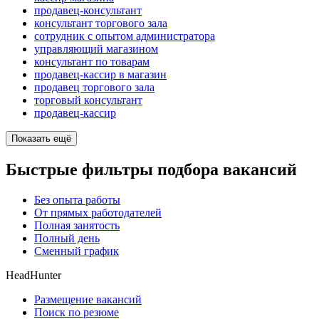
продавец-консультант
консультант торгового зала
сотрудник с опытом администратора
управляющий магазином
консультант по товарам
продавец-кассир в магазин
продавец торгового зала
торговый консультант
продавец-кассир
Показать ещё
Быстрые фильтры подбора вакансий
Без опыта работы
От прямых работодателей
Полная занятость
Полный день
Сменный график
HeadHunter
Размещение вакансий
Поиск по резюме