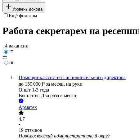
Уровень дохода
Ещё фильтры
Работа секретарем на ресепшн
, 4 вакансии
Помощник/ассистент исполнительного директора
до
150 000
₽
за месяц,
на руки
Опыт 1-3 года
Выплаты: Два раза в месяц
Арматех
4.7
•
19
отзывов
Новомосковский административный округ