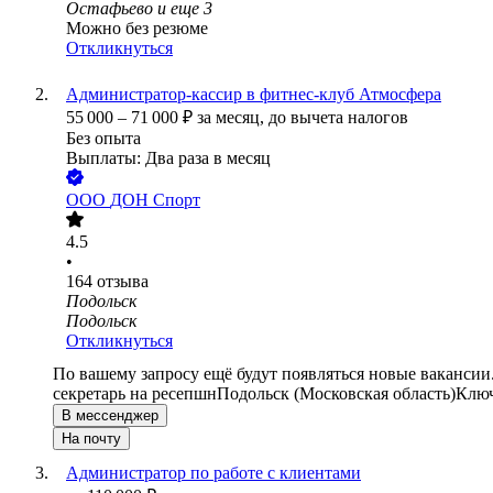
Остафьево
и еще
3
Можно без резюме
Откликнуться
Администратор-кассир в фитнес-клуб Атмосфера
55 000
–
71 000
₽
за месяц,
до вычета налогов
Без опыта
Выплаты: Два раза в месяц
ООО
ДОН Спорт
4.5
•
164
отзыва
Подольск
Подольск
Откликнуться
По вашему запросу ещё будут появляться новые вакансии
секретарь на ресепшн
Подольск (Московская область)
Ключ
В мессенджер
На почту
Администратор по работе с клиентами