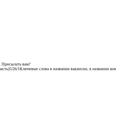
. Присылать вам?
асть)
5/2
6/1
Ключевые слова в названии вакансии, в названии ко