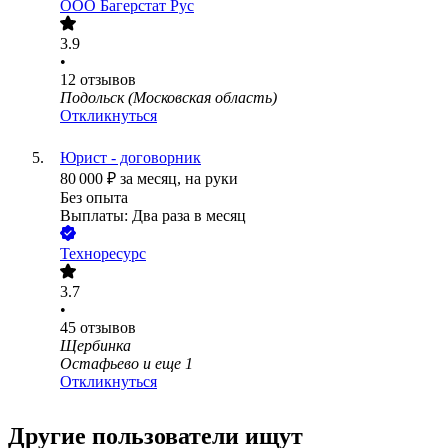
ООО
Багерстат Рус
3.9
•
12
отзывов
Подольск (Московская область)
Откликнуться
Юрист - договорник
80 000
₽
за месяц,
на руки
Без опыта
Выплаты: Два раза в месяц
Техноресурс
3.7
•
45
отзывов
Щербинка
Остафьево
и еще
1
Откликнуться
Другие пользователи ищут