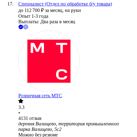
Специалист (Отдел по обработке б/у товара)
до
112 700
₽
за месяц,
на руки
Опыт 1-3 года
Выплаты: Два раза в месяц
Розничная сеть МТС
3.3
•
4131
отзыв
деревня Валищево, территория промышленного
парка Валищево, 5с2
Можно без резюме