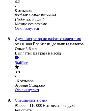
4.2
•
8
отзывов
посёлок Сельхозтехника
Подольск
и еще
1
Можно без резюме
Откликнуться
Администратор по работе с клиентами
от
110 000
₽
за месяц,
до вычета налогов
Опыт 3-6 лет
Выплаты: Два раза в месяц
Staffline
3.8
•
16
отзывов
деревня Сахарово
Откликнуться
Специалист в банк
91 000
–
110 000
₽
за месяц,
на руки
Без опыта