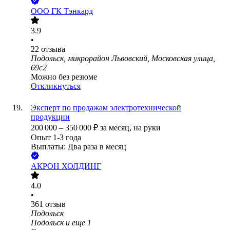
ООО
ГК Тэнкард
3.9
•
22
отзыва
Подольск, микрорайон Львовский, Московская улица,
69с2
Можно без резюме
Откликнуться
Эксперт по продажам электротехнической
продукции
200 000
–
350 000
₽
за месяц,
на руки
Опыт 1-3 года
Выплаты: Два раза в месяц
АКРОН ХОЛДИНГ
4.0
•
361
отзыв
Подольск
Подольск
и еще
1