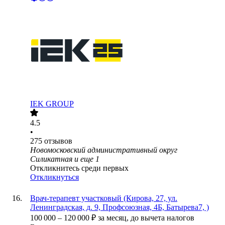
IEK GROUP
4.5
•
275
отзывов
Новомосковский административный округ
Силикатная
и еще
1
Откликнитесь среди первых
Откликнуться
Врач-терапевт участковый (Кирова, 27, ул.
Ленинградская, д. 9, Профсоюзная, 4Б, Батырева7, )
100 000
–
120 000
₽
за месяц,
до вычета налогов