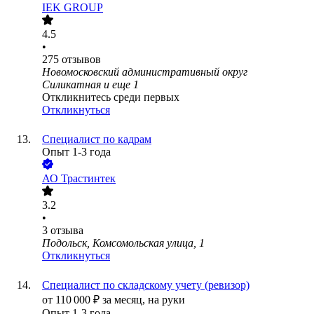
IEK GROUP
4.5
•
275
отзывов
Новомосковский административный округ
Силикатная
и еще
1
Откликнитесь среди первых
Откликнуться
Специалист по кадрам
Опыт 1-3 года
АО
Трастинтек
3.2
•
3
отзыва
Подольск, Комсомольская улица, 1
Откликнуться
Специалист по складскому учету (ревизор)
от
110 000
₽
за месяц,
на руки
Опыт 1-3 года