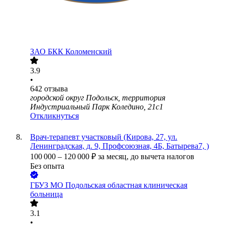
ЗАО
БКК Коломенский
3.9
•
642
отзыва
городской округ Подольск, территория
Индустриальный Парк Коледино, 21с1
Откликнуться
Врач-терапевт участковый (Кирова, 27, ул.
Ленинградская, д. 9, Профсоюзная, 4Б, Батырева7, )
100 000
–
120 000
₽
за месяц,
до вычета налогов
Без опыта
ГБУЗ МО Подольская областная клиническая
больница
3.1
•