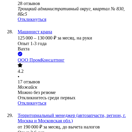
28
отзывов
Троицкий административный округ, квартал № 830,
8Бс5
Откликнуться
Машинист крана
125 000
–
130 000
₽
за месяц,
на руки
Опыт 1-3 года
Вахта
ООО
ПромКонсалтинг
4.2
•
17
отзывов
Можайск
Можно без резюме
Откликнитесь среди первых
Откликнуться
Территориальный менеджер (автозапчасти, регион, г.
Москва и Московская обл.)
от
190 000
₽
за месяц,
до вычета налогов