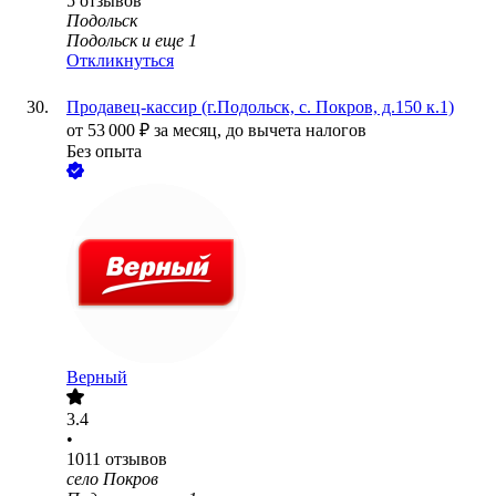
5
отзывов
Подольск
Подольск
и еще
1
Откликнуться
Продавец-кассир (г.Подольск, с. Покров, д.150 к.1)
от
53 000
₽
за месяц,
до вычета налогов
Без опыта
Верный
3.4
•
1011
отзывов
село Покров