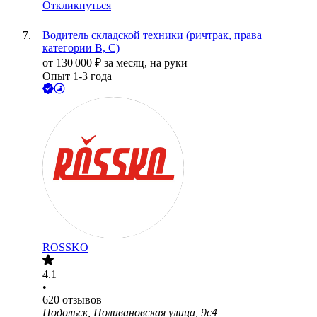
Откликнуться
Водитель складской техники (ричтрак, права
категории В, С)
от
130 000
₽
за месяц,
на руки
Опыт 1-3 года
ROSSKO
4.1
•
620
отзывов
Подольск, Поливановская улица, 9с4