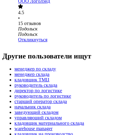
ООО
Логолэнд
4.5
•
15
отзывов
Подольск
Подольск
Откликнуться
Другие пользователи ищут
менеджер по складу
менеджер склада
кладовщик ТМЦ
руководитель склада
директор по логистике
руководитель по логистике
старший оператор склада
начальник склада
заведующий складом
управляющий складом
кладовщик материального склада
warehouse manager
кладовщик на производство