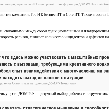
равляющий директор по ИТ и цифровой трансформации ДОМ.РФ Николай Коз
звития компании: Гос ИТ, Бизнес ИТ и Core ИТ. Также в состав
ми, связанными между собой функциональными и платформенным
орость релизов, снижает количество инцидентов и дефектов на 
 что здесь можно участвовать в масштабных прое
ваюсь с вызовами, требующими креативного подхо
обрел опыт взаимодействия с многочисленными за
и находить выход из сложных ситуаций.
зделения Аналитика и методология ДОМ.РФ Технологии
преимуществ ДОМ.РФ — разумный выбор рабочих инструментов.
о сочетать стратегическое мышление и способност