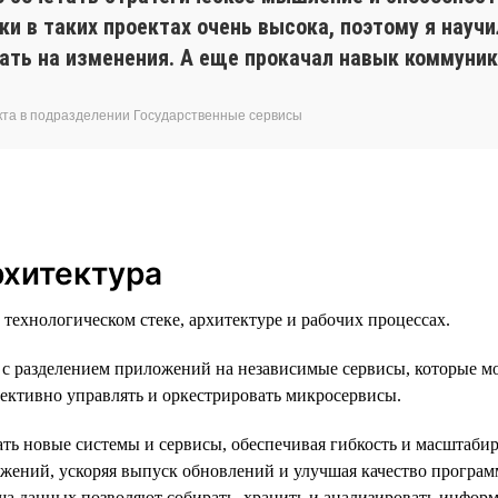
ки в таких проектах очень высока, поэтому я науч
вать на изменения. А еще прокачал навык коммуни
укта в подразделении Государственные сервисы
рхитектура
ехнологическом стеке, архитектуре и рабочих процессах.
с разделением приложений на независимые сервисы, которые мо
ективно управлять и оркестрировать микросервисы.
ать новые системы и сервисы, обеспечивая гибкость и масштаби
ожений, ускоряя выпуск обновлений и улучшая качество програ
 данных позволяют собирать, хранить и анализировать информ