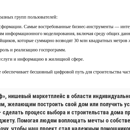
разных групп пользователей:
нсформации. Самые востребованные бизнес-инструменты — инте
ям информационного моделирования, включая среду общих данны
ойщиков, которые суммарно возводят 30 млн квадратных метров ж
троль и реализацию госпрограмм.
 услуги и информацию в жилищной сфере.
 обеспечивает бесшовный цифровой путь для строительства част
ф», нишевый маркетплейс в области индивидуальн
, желающим построить свой дом или получить усл
 сделать процесс выбора и строительства дома п
джету. Помогая людям воплощать мечты о собствен
Хочу, чтобы наш проект стал надежным помощником