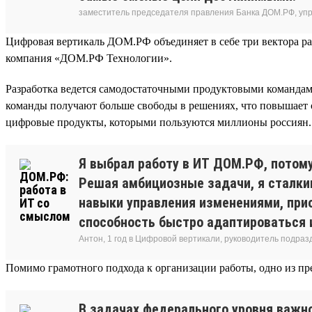
заместитель председателя правления Банка ДОМ.РФ, уп
Цифровая вертикаль ДОМ.РФ объединяет в себе три вектора ра
компания «ДОМ.РФ Технологии».
Разработка ведется самодостаточными продуктовыми команда
команды получают больше свободы в решениях, что повышает ск
цифровые продукты, которыми пользуются миллионы россиян.
Я выбрал работу в ИТ ДОМ.РФ, потому
Решая амбициозные задачи, я сталки
навыки управления изменениями, при
способность быстро адаптироваться 
Антон, 1 год в Цифровой вертикали, руководитель подра
Помимо грамотного подхода к организации работы, одно из 
В задачах федерального уровня важн