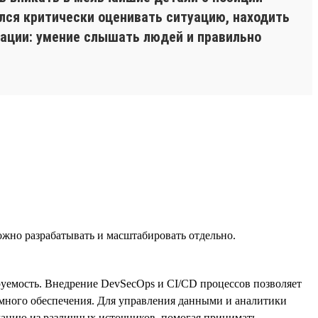
ился критически оценивать ситуацию, находить
кации: умение слышать людей и правильно
жно разрабатывать и масштабировать отдельно.
руемость. Внедрение DevSecOps и CI/CD процессов позволяет
ммного обеспечения. Для управления данными и аналитики
ацию из различных источников, помогая принимать