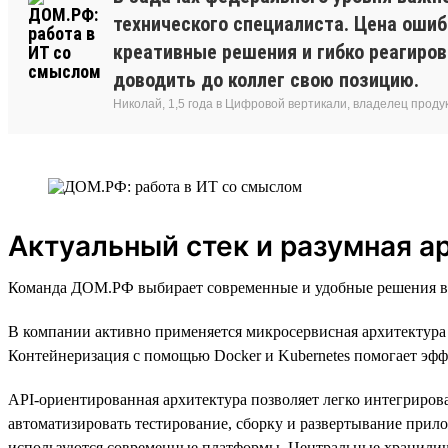
технического специалиста. Цена ошиб
креативные решения и гибко реагиро
доводить до коллег свою позицию.
Николай, 1,5 года в Цифровой вертикали, владелец прод
Актуальный стек и разумная а
Команда ДОМ.РФ выбирает современные и удобные решения в т
В компании активно применяется микросервисная архитектура 
Контейнеризация с помощью Docker и Kubernetes помогает эфф
API-ориентированная архитектура позволяет легко интегриров
автоматизировать тестирование, сборку и развертывание прил
используются современные платформы. Центральные хранилища