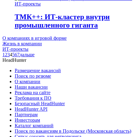
ИТ-проекты
ТМК++: ИТ-кластер внутри
промышленного гиганта
О компаниях в игровой форме
Жизнь в компании
ИТ-проекты
1
2
3
4
5
6
7
дальше
HeadHunter
Размещение вакансий
Поиск по резюме
О компании
Наши вакансии
Реклама на сайте
Требования к ПО
Безопасный HeadHunter
HeadHunter API
Партнерам
Инвесторам
Каталог компаний
Поиск по вакансиям в Подольске (Московская область)
Сетка: соцсеть для нетворкинга