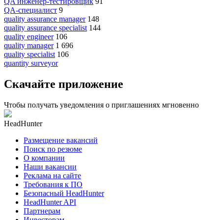
QA инженер-тестировщик
91
QA-специалист
9
quality assurance manager
148
quality assurance specialist
144
quality engineer
106
quality manager
1 696
quality specialist
106
quantity surveyor
Скачайте приложение
Чтобы получать уведомления о приглашениях мгновенно
HeadHunter
Размещение вакансий
Поиск по резюме
О компании
Наши вакансии
Реклама на сайте
Требования к ПО
Безопасный HeadHunter
HeadHunter API
Партнерам
Инвесторам