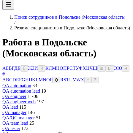
Поиск сотрудников в Подольске (Московская область)
/
Резюме специалистов в Подольске (Московская область)
Работа в Подольске
(Московская область)
А
Б
В
Г
Д
Е
Ж
З
И
К
Л
М
Н
О
П
Р
С
Т
У
Ф
Х
Ц
Ч
Ш
Э
Ю
Ё
Й
Щ
Ы
Я
#
A
B
C
D
E
F
G
H
I
J
K
L
M
N
O
P
R
S
T
U
V
W
X
Q
Y
Z
QA automation
33
QA automation lead
19
QA engineer
1 706
QA engineer web
197
QA lead
115
QA manager
146
QA/QC manager
51
QA team lead
25
QA tester
172