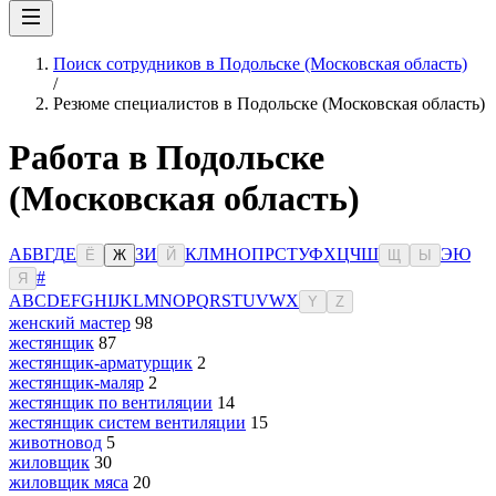
Поиск сотрудников в Подольске (Московская область)
/
Резюме специалистов в Подольске (Московская область)
Работа в Подольске
(Московская область)
А
Б
В
Г
Д
Е
З
И
К
Л
М
Н
О
П
Р
С
Т
У
Ф
Х
Ц
Ч
Ш
Э
Ю
Ё
Ж
Й
Щ
Ы
#
Я
A
B
C
D
E
F
G
H
I
J
K
L
M
N
O
P
Q
R
S
T
U
V
W
X
Y
Z
женский мастер
98
жестянщик
87
жестянщик-арматурщик
2
жестянщик-маляр
2
жестянщик по вентиляции
14
жестянщик систем вентиляции
15
животновод
5
жиловщик
30
жиловщик мяса
20