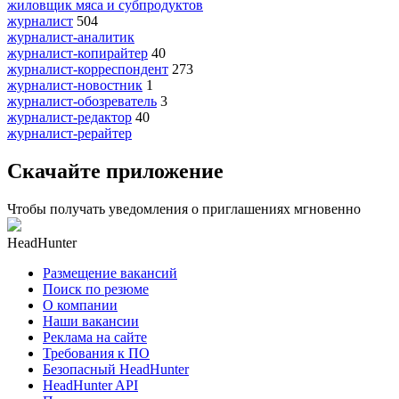
жиловщик мяса и субпродуктов
журналист
504
журналист-аналитик
журналист-копирайтер
40
журналист-корреспондент
273
журналист-новостник
1
журналист-обозреватель
3
журналист-редактор
40
журналист-рерайтер
Скачайте приложение
Чтобы получать уведомления о приглашениях мгновенно
HeadHunter
Размещение вакансий
Поиск по резюме
О компании
Наши вакансии
Реклама на сайте
Требования к ПО
Безопасный HeadHunter
HeadHunter API