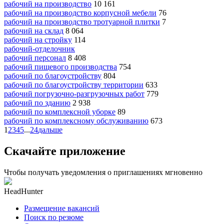
рабочий на производство
10 161
рабочий на производство корпусной мебели
76
рабочий на производство тротуарной плитки
7
рабочий на склад
8 064
рабочий на стройку
114
рабочий-отделочник
рабочий персонал
8 408
рабочий пищевого производства
754
рабочий по благоустройству
804
рабочий по благоустройству территории
633
рабочий погрузочно-разгрузочных работ
779
рабочий по зданию
2 938
рабочий по комплексной уборке
89
рабочий по комплексному обслуживанию
673
1
2
3
4
5
...
24
дальше
Скачайте приложение
Чтобы получать уведомления о приглашениях мгновенно
HeadHunter
Размещение вакансий
Поиск по резюме