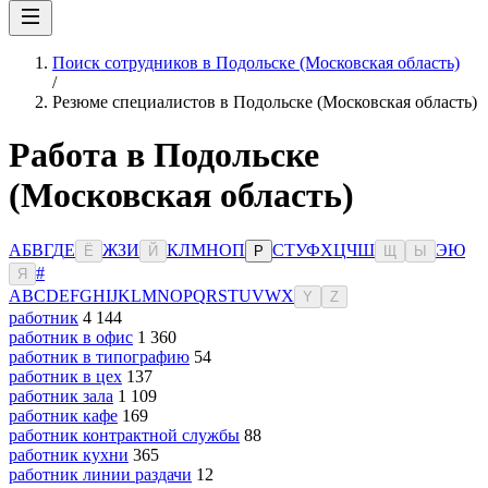
Поиск сотрудников в Подольске (Московская область)
/
Резюме специалистов в Подольске (Московская область)
Работа в Подольске
(Московская область)
А
Б
В
Г
Д
Е
Ж
З
И
К
Л
М
Н
О
П
С
Т
У
Ф
Х
Ц
Ч
Ш
Э
Ю
Ё
Й
Р
Щ
Ы
#
Я
A
B
C
D
E
F
G
H
I
J
K
L
M
N
O
P
Q
R
S
T
U
V
W
X
Y
Z
работник
4 144
работник в офис
1 360
работник в типографию
54
работник в цех
137
работник зала
1 109
работник кафе
169
работник контрактной службы
88
работник кухни
365
работник линии раздачи
12